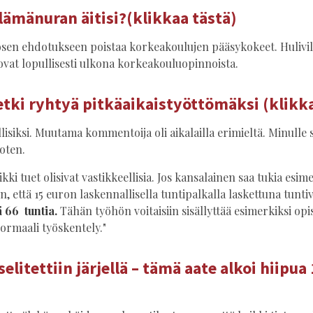
lämänuran äitisi?(klikkaa tästä)
sen ehdotukseen poistaa korkeakoulujen pääsykokeet. Hulivilipo
ovat lopullisesti ulkona korkeakouluopinnoista.
etki ryhtyä pitkäaikaistyöttömäksi
(klikka
isiksi. Muutama kommentoija oli aikalailla erimieltä. Minulle s
oten.
ikki tuet olisivat vastikkeellisia. Jos kansalainen saa tukia esi
ten, että 15 euron laskennallisella tuntipalkalla laskettuna tuntiv
 66 tuntia.
Tähän työhön voitaisiin sisällyttää esimerkiksi op
ormaali työskentely."
selitettiin järjellä – tämä aate alkoi hiipu