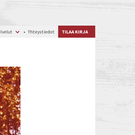
lvelut
Yhteystiedot
TILAA KIRJA