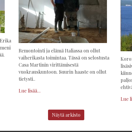
 Erika
ä meni
Remontointi ja elämä Italiassa on ollut
ää.
vaiherikasta toimintaa. Tässä on selostusta
Koro
Casa Martinin virittämisestä
lisäs
vuokrauskuntoon. Suurin haaste on ollut
kiin
tietysti..
paljo
ehtiv
Lue lisää...
Lue li
Näytä arkisto