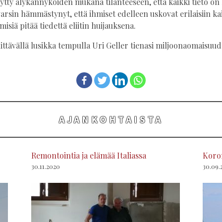
rytty älykännyköiden mukana tilanteeseen, että kaikki tieto o
in hämmästynyt, että ihmiset edelleen uskovat erilaisiin kai
iä pitää tiedettä eliitin huijauksena.
littävällä lusikka tempulla Uri Geller tienasi miljoonaomaisuud
AJANKOHTAISTA
Remontointia ja elämää Italiassa
Koron
30.11.2020
30.09.