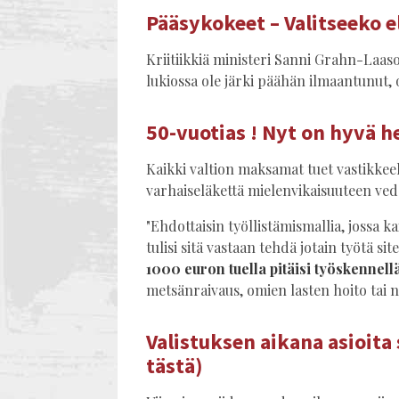
Pääsykokeet – Valitseeko e
Kriitiikkiä ministeri Sanni Grahn-Laaso
lukiossa ole järki päähän ilmaantunut, 
50-vuotias ! Nyt on hyvä h
Kaikki valtion maksamat tuet vastikkeell
varhaiseläkettä mielenvikaisuuteen ved
"Ehdottaisin työllistämismallia, jossa ka
tulisi sitä vastaan tehdä jotain työtä si
1000 euron tuella pitäisi työskennellä
metsänraivaus, omien lasten hoito tai n
Valistuksen aikana asioita 
tästä)