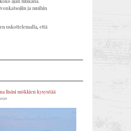
n koko ajan mukana.
vonkatsojiin ja muihin
en uskottelemalla, että
a lisäsi mökkien kysyntää
2020