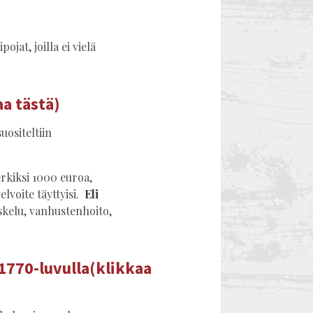
jat, joilla ei vielä
a tästä)
uositeltiin
merkiksi 1000 euroa,
elvoite täyttyisi.
Eli
iskelu, vanhustenhoito,
a 1770-luvulla(klikkaa