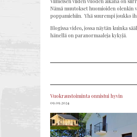
Viimeisen viiden vuoden aikana on siir
Nämä muutokset huomioiden olenkin vars
poppamiehiin. Yhä suurempi joukko ihmis
Blogissa video, jossa näytän kuinka sää
hänellä on paranormaaleja kykyjä.
Vuokraustoiminta onnistui hyvin
09.09.2024